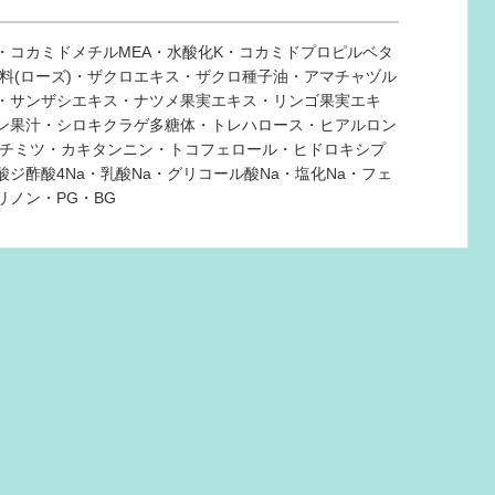
・コカミドメチルMEA・水酸化K・コカミドプロピルベタ
料(ローズ)・ザクロエキス・ザクロ種子油・アマチャヅル
・サンザシエキス・ナツメ果実エキス・リンゴ果実エキ
ン果汁・シロキクラゲ多糖体・トレハロース・ヒアルロン
ハチミツ・カキタンニン・トコフェロール・ヒドロキシプ
ジ酢酸4Na・乳酸Na・グリコール酸Na・塩化Na・フェ
ノン・PG・BG