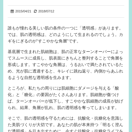
2015/04/21
2018/07/12
誰もが憧れる美しい肌の条件の一つに「透明感」があります。
では、肌の透明感は、どのようにして生まれるのでしょう。カ
ギをにぎるのが“すこやかな角層”です。
基底層で生まれた肌細胞は、肌の正常なターンオーバーによっ
てスムースに成長し、肌表面にきちんと整列することで角層を
形成します。すこやかな角層は、うるおいで満たされているた
め、光が肌に透過すると、キレイに跳ね返り、内側からあふれ
るような自然な透明感を生みます。
ところが、私たちの周りには肌細胞にダメージを与える「酸
化」と「糖化」の要因がたくさんあります。肌細胞が傷つけ
ば、ターンオーバーが低下し、すこやかな肌細胞の成長が妨げ
られ、結果、角層が乱れ、肌の透明感を奪ってしまいます。
そこで、肌の透明感を守るためには、抗酸化・抗糖化を意識し
た美肌づくりが大切です。あなたの肌が本来持つ「明るく澄ん
だ透明感」を引き出すために、今すぐ抗酸化・抗糖化ライフを